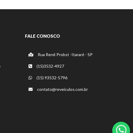
FALE CONOSCO
Rua Renê Probst -Itararé - SP
o
(15)3532-4927
(15) 93532-5796
contato@reveiculos.com.br