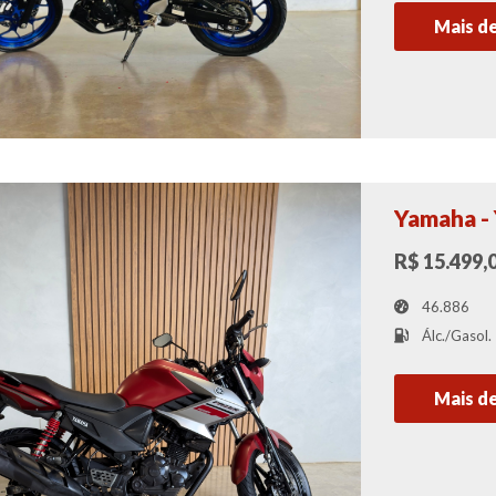
Mais d
Yamaha -
R$ 15.499,
46.886
Álc./Gasol.
Mais d