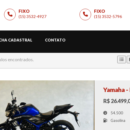
FIXO
FIXO
(15) 3532-4927
(15) 3532-5796
ICHA CADASTRAL
CONTATO
ulos encontrados.
Yamaha -
R$ 26.499,
54.500
Gasolina