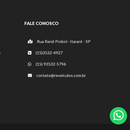
FALE CONOSCO
Rua Renê Probst -Itararé - SP
o
(15)3532-4927
(15) 93532-5796
contato@reveiculos.com.br