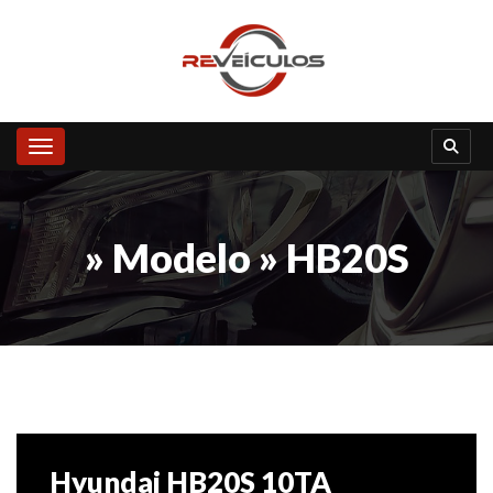
Toggle navigation
» Modelo » HB20S
Hyundai HB20S 10TA