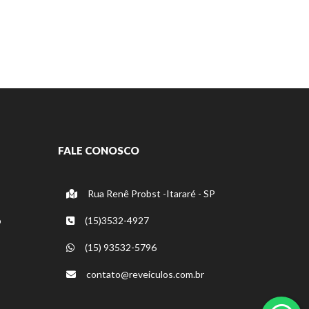
FALE CONOSCO
Rua Renê Probst -Itararé - SP
o
(15)3532-4927
(15) 93532-5796
contato@reveiculos.com.br