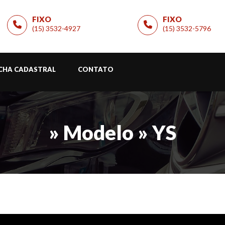
FIXO
FIXO
(15) 3532-4927
(15) 3532-5796
ICHA CADASTRAL
CONTATO
» Modelo » YS