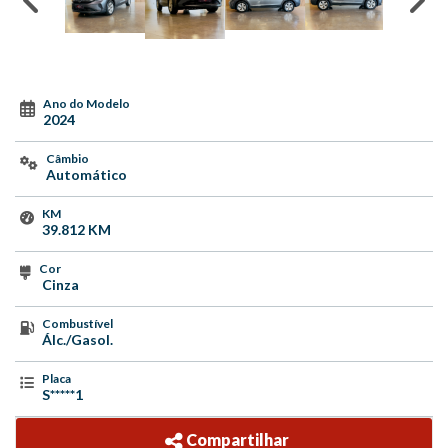
Ano do Modelo
2024
Câmbio
Automático
KM
39.812 KM
Cor
Cinza
Combustível
Álc./Gasol.
Placa
S*****1
Compartilhar