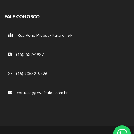
FALE CONOSCO
Rua Renê Probst -Itararé - SP
(15)3532-4927
(15) 93532-5796
contato@reveiculos.com.br