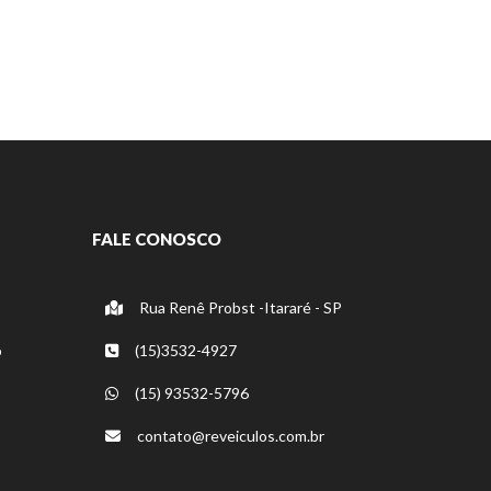
FALE CONOSCO
Rua Renê Probst -Itararé - SP
o
(15)3532-4927
(15) 93532-5796
contato@reveiculos.com.br